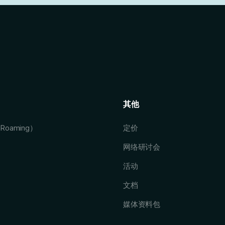
其他
eRoaming）
定价
网络研讨会
活动
文档
媒体资料包