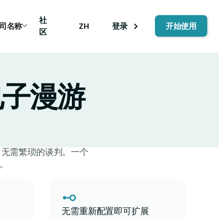
社
司名称
登录
开始使用
ZH
区
的电子漫游
制，无需繁琐的谈判。一个
。
无需重新配置即可扩展